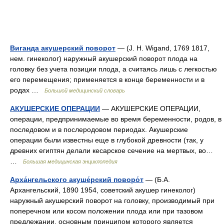
Виганда акушерский поворот
— (J. Н. Wigand, 1769 1817,
нем. гинеколог) наружный акушерский поворот плода на
головку без учета позиции плода, а считаясь лишь с легкостью
его перемещения; применяется в конце беременности и в
родах …
Большой медицинский словарь
АКУШЕРСКИЕ ОПЕРАЦИИ
— АКУШЕРСКИЕ ОПЕРАЦИИ,
операции, предпринимаемые во время беременности, родов, в
последовом и в послеродовом периодах. Акушерские
операции были известны еще в глубокой древности (так, у
древних египтян делали кесарское сечение на мертвых, во…
…
Большая медицинская энциклопедия
Арха́нгельского акуше́рский поворо́т
— (Б.А.
Архангельский, 1890 1954, советский акушер гинеколог)
наружный акушерский поворот на головку, производимый при
поперечном или косом положении плода или при тазовом
предлежании, основным принципом которого является